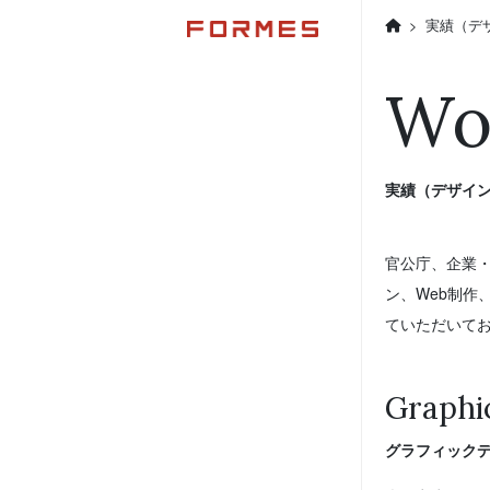
>
実績（デ
Wo
実績（デザイン
官公庁、企業
ン、Web制作
ていただいて
Graphi
グラフィックデ